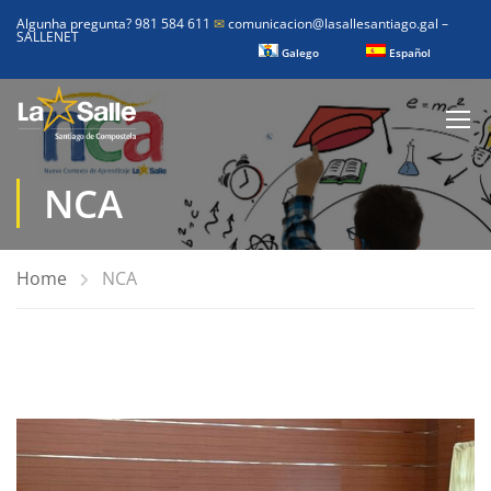
Algunha pregunta? 981 584 611
✉
comunicacion@lasallesantiago.gal
–
SALLENET
Galego
Español
NCA
Home
NCA