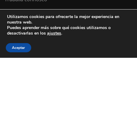
Utilizamos cookies para ofrecerte la mejor experiencia en
nuestra web.
Colexio La Salle Santiago
Puedes aprender más sobre qué cookies utilizamos o
desactivarlas en los
ajustes
.
Aviso Legal
Política de cookies
Política de privacidad
Aceptar
ESTÁS A BUSCAR COLEXIO?
Levamos desde 1953 facendo do teu
futuro
o noso
presente
CONTACTA CONNOSCO