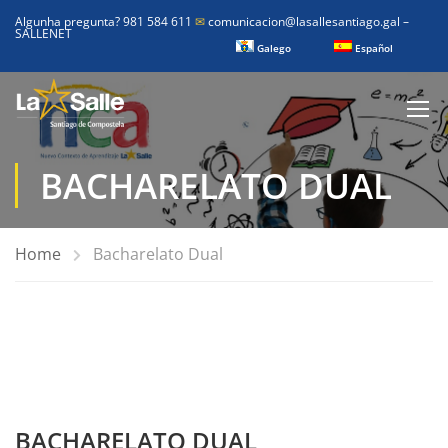
Algunha pregunta? 981 584 611
✉
comunicacion@lasallesantiago.gal
–
SALLENET
Galego
Español
BACHARELATO DUAL
Home
Bacharelato Dual
BACHARELATO DUAL