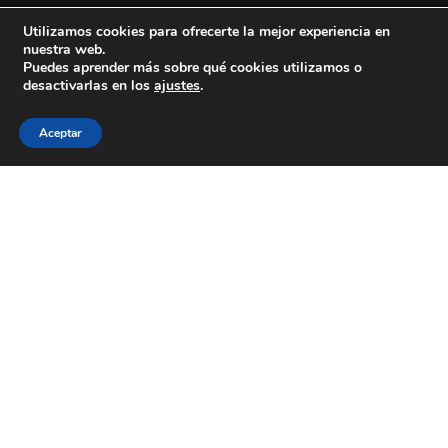
Utilizamos cookies para ofrecerte la mejor experiencia en
nuestra web.
Colexio La Salle Santiago
Puedes aprender más sobre qué cookies utilizamos o
desactivarlas en los
ajustes
.
Aviso Legal
Política de cookies
Política de privacidad
Aceptar
ESTÁS A BUSCAR COLEXIO?
Levamos desde 1953 facendo do teu
futuro
o noso
presente
CONTACTA CONNOSCO