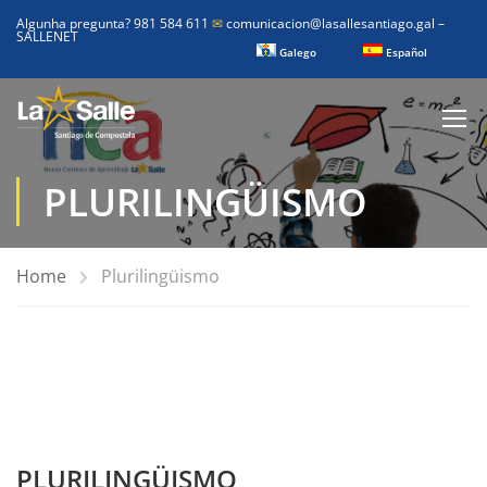
Algunha pregunta? 981 584 611
✉
comunicacion@lasallesantiago.gal
–
SALLENET
Galego
Español
PLURILINGÜISMO
Home
Plurilingüismo
PLURILINGÜISMO