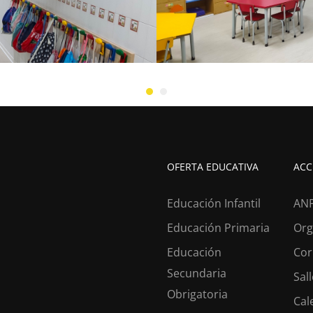
OFERTA EDUCATIVA
ACC
Educación Infantil
AN
Educación Primaria
Org
Educación
Cor
Secundaria
Sal
Obrigatoria
Cal
ESTÁS A BUSCAR COLEXIO