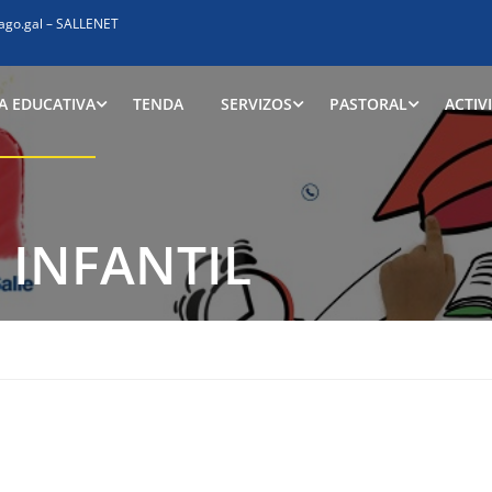
ago.gal
–
SALLENET
A EDUCATIVA
TENDA
SERVIZOS
PASTORAL
ACTIV
 INFANTIL