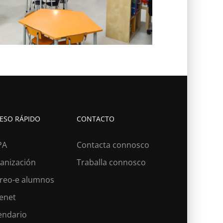
ESO RÁPIDO
CONTACTO
PA
Contacta connosco
anización
Traballa connosco
reo-e alumnos
lenet
endario
?