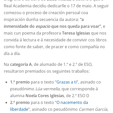
Real Academia decidiu dedicarlle o 17 de maio. A seguir
comezou o proceso de creación persoal coa
inspiración dunha secuencia da autora:
“a
inmensidade do
espacio
que nos queda para voar”
, e
mais cun poema da profesora
Teresa Iglesias
que nos
convida á lectura e á necesidade de convivir cos libros
como fonte de saber, de pracer e como compañía no
día a día.
Na
categoría A
, de alumado de 1.º e 2.º de ESO,
resultaron premiados os seguintes traballos:
1.º premio
para o texto “
Grazas a ti
”, asinado co
pseudónimo
Lúa vermella
, que corresponde á
alumna
Noela Cores Iglesias
, de 2.º ESO D
2.º premio
para o texto “
O nacemento da
liberdade
”, asinado co pesudónimo
Carmen García
,