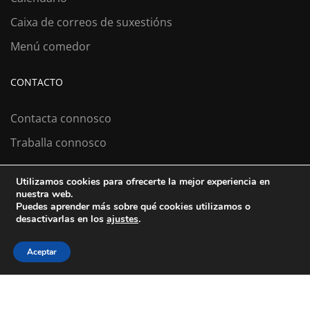
Caixa de correos de suxestións
Menú comedor
CONTACTO
Contacta connosco
Traballa connosco
Utilizamos cookies para ofrecerte la mejor experiencia en
nuestra web.
Colexio La Salle Santiago
Puedes aprender más sobre qué cookies utilizamos o
desactivarlas en los
ajustes
.
Aviso Legal
Política de cookies
Política de privacidad
Aceptar