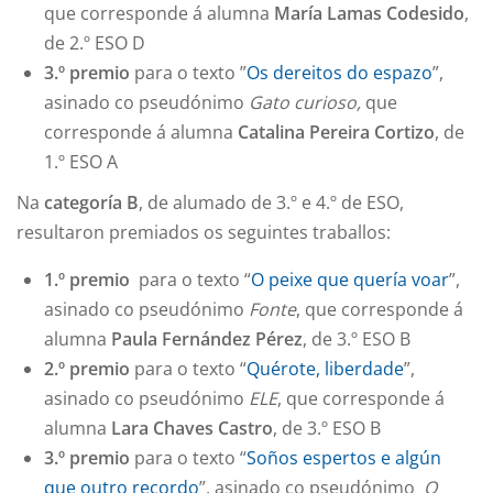
que corresponde á alumna
María Lamas Codesido
,
de 2.º ESO D
3.º premio
para o texto ”
Os dereitos do espazo
”,
asinado co pseudónimo
Gato curioso,
que
corresponde á alumna
Catalina Pereira Cortizo
, de
1.º ESO A
Na
categoría B
, de alumado de 3.º e 4.º de ESO,
resultaron premiados os seguintes traballos:
1.º premio
para o texto “
O peixe que quería voar
”,
asinado co pseudónimo
Fonte
, que corresponde á
alumna
Paula Fernández Pérez
, de 3.º ESO B
2.º premio
para o texto “
Quérote, liberdade
”,
asinado co pseudónimo
ELE
, que corresponde á
alumna
Lara Chaves Castro
, de 3.º ESO B
3.º premio
para o texto “
Soños espertos e algún
que outro recordo
”, asinado co pseudónimo
O