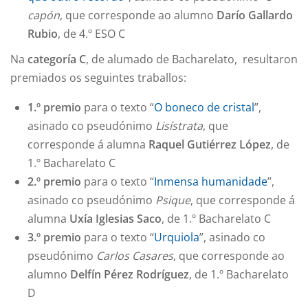
capón
, que corresponde ao alumno
Darío Gallardo
Rubio
, de 4.º ESO C
Na
categoría C
, de alumado de Bacharelato, resultaron
premiados os seguintes traballos:
1.º premio
para o texto “
O boneco de cristal
”,
asinado co pseudónimo
Lisístrata
, que
corresponde á alumna
Raquel Gutiérrez López
, de
1.º Bacharelato C
2.º premio
para o texto “
Inmensa humanidade
”,
asinado co pseudónimo
Psique
, que corresponde á
alumna
Uxía Iglesias Saco
, de 1.º Bacharelato C
3.º premio
para o texto “
Urquiola
”, asinado co
pseudónimo
Carlos Casares
, que corresponde ao
alumno
Delfín Pérez Rodríguez
, de 1.º Bacharelato
D