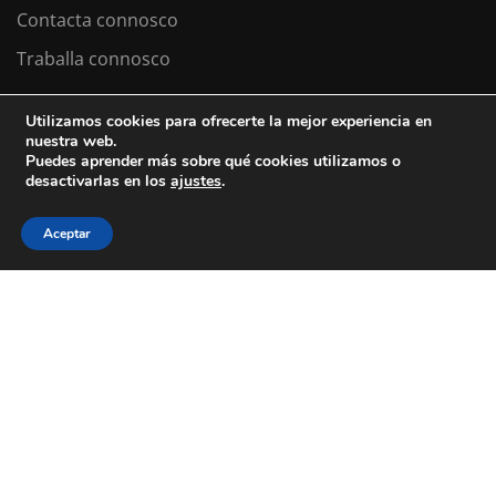
Contacta connosco
Traballa connosco
Utilizamos cookies para ofrecerte la mejor experiencia en
nuestra web.
Colexio La Salle Santiago
Puedes aprender más sobre qué cookies utilizamos o
desactivarlas en los
ajustes
.
Aviso Legal
Política de cookies
Política de privacidad
Aceptar
ESTÁS A BUSCAR COLEXIO?
Levamos desde 1953 facendo do teu
futuro
o noso
presente