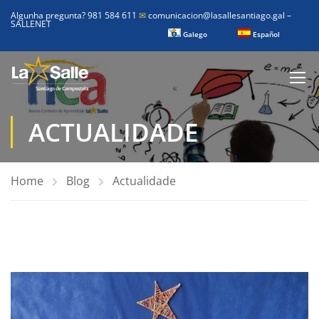
Algunha pregunta? 981 584 611
✉
comunicacion@lasallesantiago.gal
–
SALLENET
Galego
Español
ACTUALIDADE
Home
Blog
Actualidade