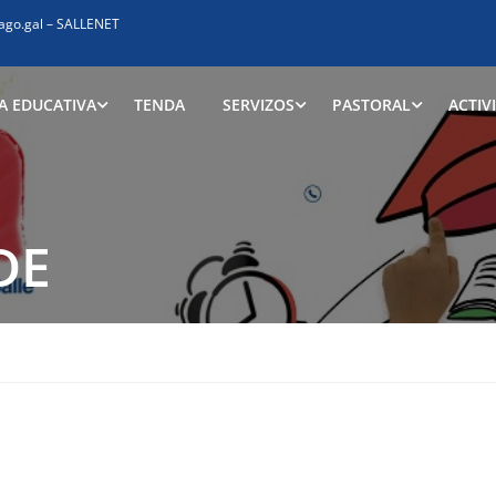
ago.gal
–
SALLENET
A EDUCATIVA
TENDA
SERVIZOS
PASTORAL
ACTIV
DE