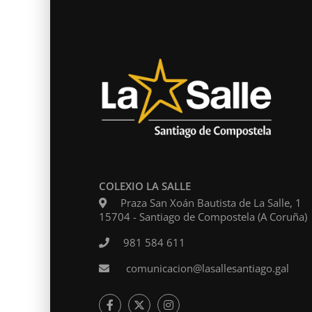
COLEXIO LA SALLE
Praza San Xoán Bautista de La Salle, 1
15704 - Santiago de Compostela (A Coruña)
Levam
981 584 611
comunicacion@lasallesantiago.gal