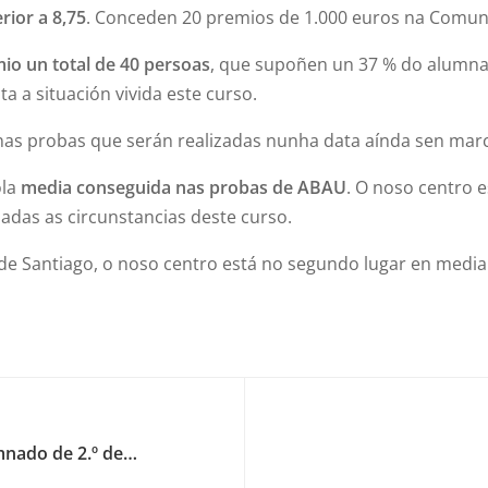
rior a 8,75
. Conceden 20 premios de 1.000 euros na Comun
io un total de 40 persoas
, que supoñen un 37 % do alumnad
a a situación vivida este curso.
 nas probas que serán realizadas nunha data aínda sen marc
ola
media conseguida nas probas de ABAU
. O noso centro e
dadas as circunstancias deste curso.
de Santiago, o noso centro está no segundo lugar en media
mnado de 2.º de