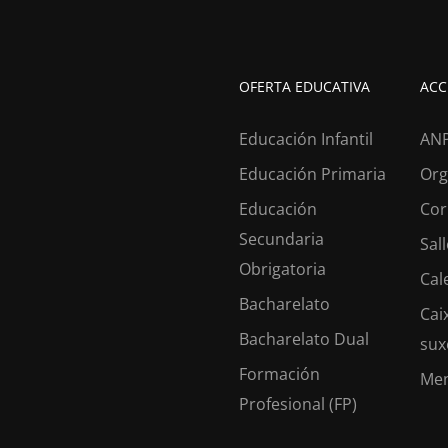
OFERTA EDUCATIVA
ACC
Educación Infantil
AN
Educación Primaria
Org
Educación
Cor
Secundaria
Sal
Obrigatoria
Cal
ESTÁS A BUSCAR COLEXIO
Bacharelato
Cai
os desde 1953 facendo do teu
futuro
o noso
pr
Bacharelato Dual
sux
Formación
Me
Profesional (FP)
CONTACTA CONNOSCO