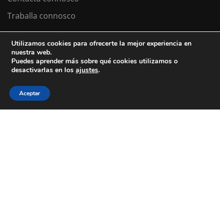
Traballa connosco
Utilizamos cookies para ofrecerte la mejor experiencia en
nuestra web.
Colexio La Salle Santiago
Puedes aprender más sobre qué cookies utilizamos o
desactivarlas en los
ajustes
.
Aviso Legal
Política de cookies
Política de privacidad
Aceptar
ESTÁS A BUSCAR COLEXIO?
Levamos desde 1953 facendo do teu
futuro
o noso
presente