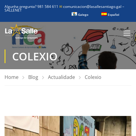
Algunha pregunta? 981 584 611
✉
comunicacion@lasallesantiago.gal
–
SALLENET
Galego
Español
COLEXIO
Home
Blog
Actualidade
Colexio