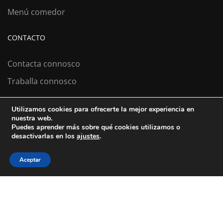
Menú comedor
CONTACTO
Contacta connosco
Traballa connosco
Utilizamos cookies para ofrecerte la mejor experiencia en
nuestra web.
Colexio La Salle Santiago
Puedes aprender más sobre qué cookies utilizamos o
desactivarlas en los
ajustes
.
Aviso Legal
Política de cookies
Política de privacidad
Aceptar