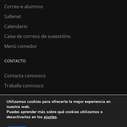
Correo-e alumnos
Sallenet
Calendario
Caixa de correos de suxestións
Menú comedor
CONTACTO
Contacta connosco
Traballa connosco
Utilizamos cookies para ofrecerte la mejor experiencia en
nuestra web.
Colexio La Salle Santiago
Puedes aprender más sobre qué cookies utilizamos o
desactivarlas en los
ajustes
.
Aviso Legal
Política de cookies