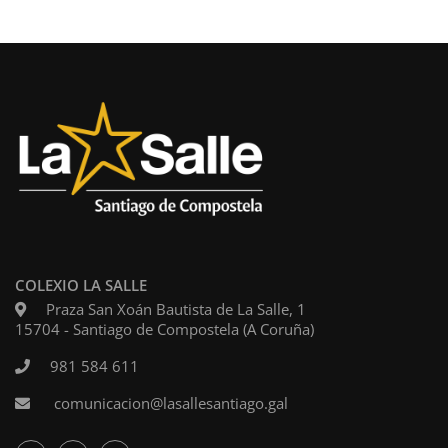
COLEXIO LA SALLE
Praza San Xoán Bautista de La Salle, 1
15704 - Santiago de Compostela (A Coruña)
981 584 611
comunicacion@lasallesantiago.gal