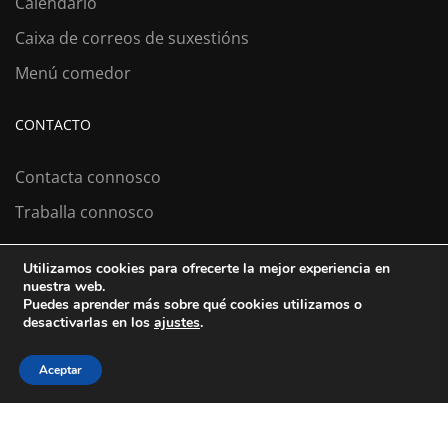
Calendario
Caixa de correos de suxestións
Menú comedor
CONTACTO
Contacta connosco
Traballa connosco
Utilizamos cookies para ofrecerte la mejor experiencia en
nuestra web.
Colexio La Salle Santiago
Puedes aprender más sobre qué cookies utilizamos o
desactivarlas en los
ajustes
.
Aviso Legal
Política de cookies
Política de privacidad
Aceptar