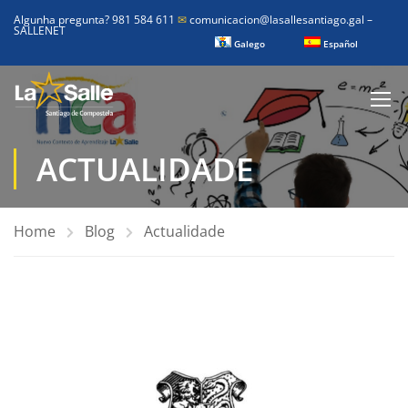
Algunha pregunta? 981 584 611
✉
comunicacion@lasallesantiago.gal
–
SALLENET
Galego
Español
ACTUALIDADE
Home
Blog
Actualidade