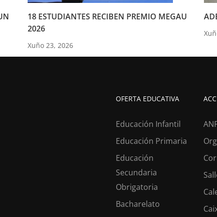
UN
18 ESTUDIANTES RECIBEN PREMIO MEGAU
ADE
2026
Xuñ
Xuño 23, 2026
OFERTA EDUCATIVA
ACC
Educación Infantil
AN
Educación Primaria
Org
Educación
Cor
Secundaria
Sal
Obrigatoria
Cal
ESTÁS A BUSCAR COLEXIO
Bacharelato
Cai