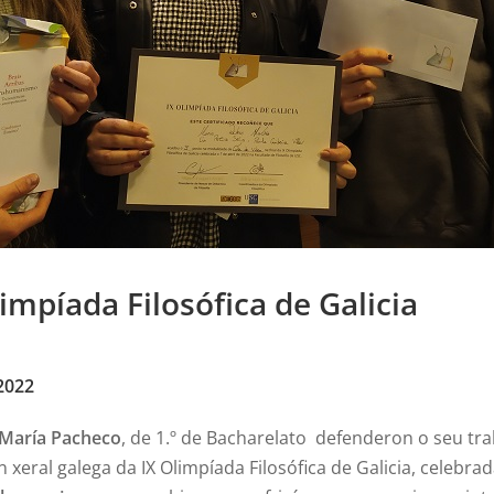
impíada Filosófica de Galicia
 2022
María Pacheco
, de 1.º de Bacharelato defenderon o seu tra
 xeral galega da IX Olimpíada Filosófica de Galicia, celebrad