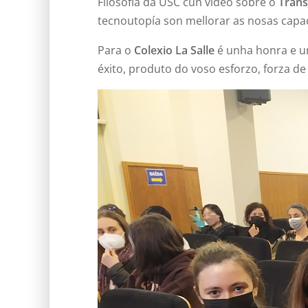
Filosofía da USC cun video sobre o
Tran
tecnoutopía son mellorar as nosas capac
Para o
Colexio La Salle
é unha honra e un
éxito, produto do voso esforzo, forza de