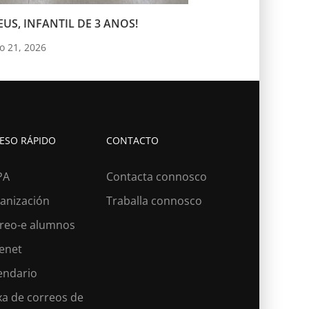
US, INFANTIL DE 3 ANOS!
o 21, 2026
ESO RÁPIDO
CONTACTO
PA
Contacta connosco
anización
Traballa connosco
reo-e alumnos
lenet
endario
?
xa de correos de