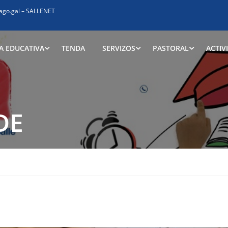
ago.gal
–
SALLENET
A EDUCATIVA
TENDA
SERVIZOS
PASTORAL
ACTIV
DE