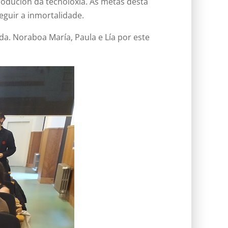
rodución da tecnoloxía. As metas desta
eguir a inmortalidade.
da. Noraboa María, Paula e Lía por este