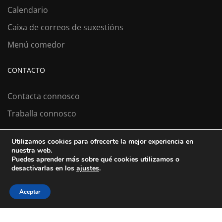
Calendario
Caixa de correos de suxestións
Menú comedor
CONTACTO
Contacta connosco
Traballa connosco
Utilizamos cookies para ofrecerte la mejor experiencia en
nuestra web.
Colexio La Salle Santiago
Puedes aprender más sobre qué cookies utilizamos o
desactivarlas en los
ajustes
.
Aviso Legal
Política de cookies
Política de privacidad
Aceptar