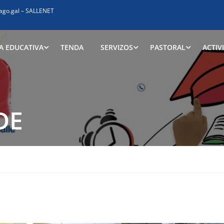
ago.gal
–
SALLENET
A EDUCATIVA
TENDA
SERVIZOS
PASTORAL
ACTIV
DE