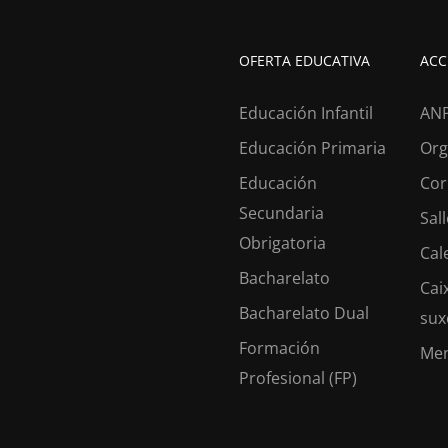
OFERTA EDUCATIVA
ACC
Educación Infantil
AN
Educación Primaria
Org
Educación
Cor
Secundaria
Sal
Obrigatoria
Cal
ESTÁS A BUSCAR COLEXIO
Bacharelato
Cai
os desde 1953 facendo do teu
futuro
o noso
pr
Bacharelato Dual
sux
Formación
Me
Profesional (FP)
CONTACTA CONNOSCO