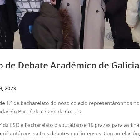
eo de Debate Académico de Galicia
8, 2023
de 1.º de bacharelato do noso colexio representáronnos n
ndación Barrié da cidade da Coruña.
.º da ESO e Bacharelato disputábanse 16 prazas para as fin
o enfrontáronse a tres debates moi intensos. Con antelació