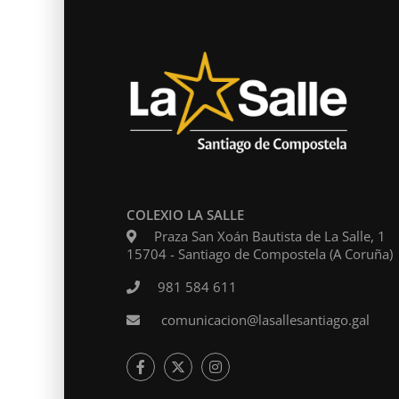
COLEXIO LA SALLE
Praza San Xoán Bautista de La Salle, 1
15704 - Santiago de Compostela (A Coruña)
Levam
981 584 611
comunicacion@lasallesantiago.gal