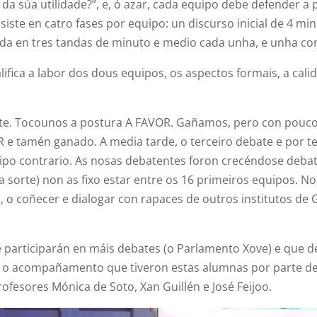
a súa utilidade?”, e, ó azar, cada equipo debe defender a
ste en catro fases por equipo: un discurso inicial de 4 mi
da en tres tandas de minuto e medio cada unha, e unha conc
fica a labor dos dous equipos, os aspectos formais, a cal
ate. Tocounos a postura A FAVOR. Gañamos, pero con pouco
e tamén ganado. A media tarde, o terceiro debate e por te
po contrario. As nosas debatentes foron crecéndose debate
la sorte) non as fixo estar entre os 16 primeiros equipos. 
 o coñecer e dialogar con rapaces de outros institutos de Ga
participarán en máis debates (o Parlamento Xove) e que de
 o acompañamento que tiveron estas alumnas por parte de
ofesores Mónica de Soto, Xan Guillén e José Feijoo.