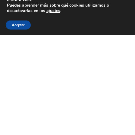
Colexio La Salle Santiago
Puedes aprender más sobre qué cookies utilizamos o
desactivarlas en los
ajustes
.
Aviso Legal
Política de cookies
Política de privacidad
Aceptar
ESTÁS A BUSCAR COLEXIO?
Levamos desde 1953 facendo do teu
futuro
o noso
presente
CONTACTA CONNOSCO