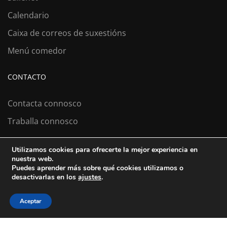
Calendario
Caixa de correos de suxestións
Menú comedor
CONTACTO
Contacta connosco
Traballa connosco
Utilizamos cookies para ofrecerte la mejor experiencia en
nuestra web.
Colexio La Salle Santiago
Puedes aprender más sobre qué cookies utilizamos o
desactivarlas en los
ajustes
.
Aviso Legal
Política de cookies
Política de privacidad
Aceptar