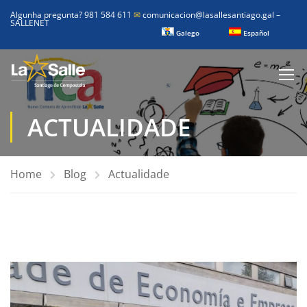
Algunha pregunta? 981 584 611
✉
comunicacion@lasallesantiago.gal
–
SALLENET
Galego
Español
ACTUALIDADE
Home
Blog
Actualidade