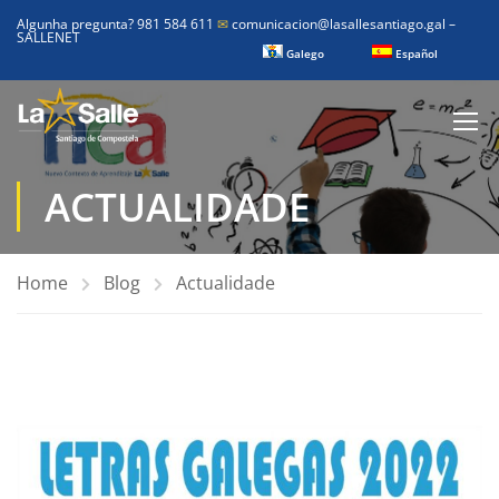
Algunha pregunta? 981 584 611
✉
comunicacion@lasallesantiago.gal
–
SALLENET
Galego
Español
ACTUALIDADE
Home
Blog
Actualidade