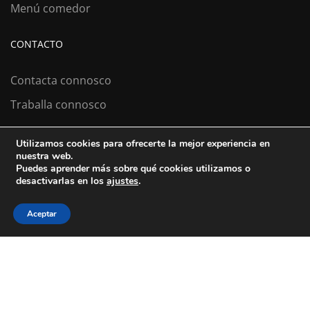
Menú comedor
CONTACTO
Contacta connosco
Traballa connosco
Utilizamos cookies para ofrecerte la mejor experiencia en
nuestra web.
Colexio La Salle Santiago
Puedes aprender más sobre qué cookies utilizamos o
desactivarlas en los
ajustes
.
Aviso Legal
Política de cookies
Política de privacidad
Aceptar
ESTÁS A BUSCAR COLEXIO?