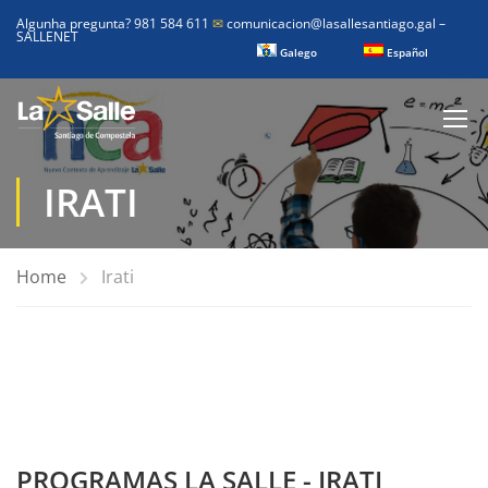
Algunha pregunta? 981 584 611
✉
comunicacion@lasallesantiago.gal
–
SALLENET
Galego
Español
IRATI
Home
Irati
PROGRAMAS LA SALLE - IRATI