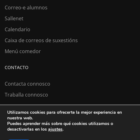
Correo-e alumnos
Sallenet
Calendario
Caixa de correos de suxestións
Menú comedor
CONTACTO
Contacta connosco
Traballa connosco
Utilizamos cookies para ofrecerte la mejor experiencia en
nuestra web.
Colexio La Salle Santiago
Puedes aprender más sobre qué cookies utilizamos o
desactivarlas en los
ajustes
.
Aviso Legal
Política de cookies