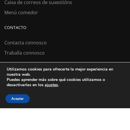
Caixa de correos de suxestións
Menú comedor
CONTACTO
Contacta connosco
Traballa connosco
Utilizamos cookies para ofrecerte la mejor experiencia en
nuestra web.
Colexio La Salle Santiago
Puedes aprender más sobre qué cookies utilizamos o
desactivarlas en los
ajustes
.
Aviso Legal
Política de cookies
Política de privacidad
Aceptar