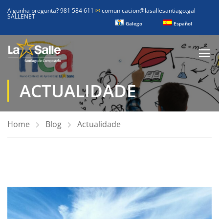
Algunha pregunta? 981 584 611
✉
comunicacion@lasallesantiago.gal
–
SALLENET
Galego
Español
ACTUALIDADE
Home
Blog
Actualidade