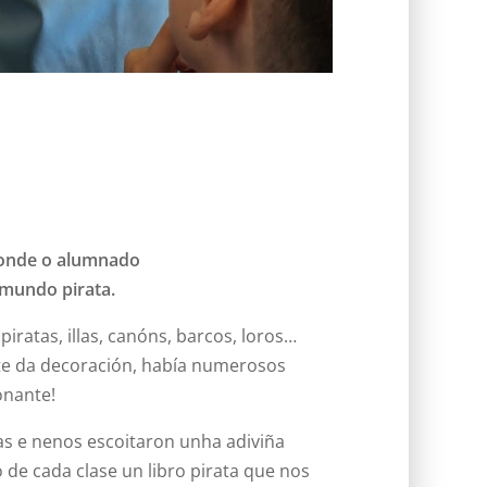
, onde o alumnado
mundo pirata.
iratas, illas, canóns, barcos, loros…
te da decoración, había numerosos
onante!
as e nenos escoitaron unha adiviña
e cada clase un libro pirata que nos