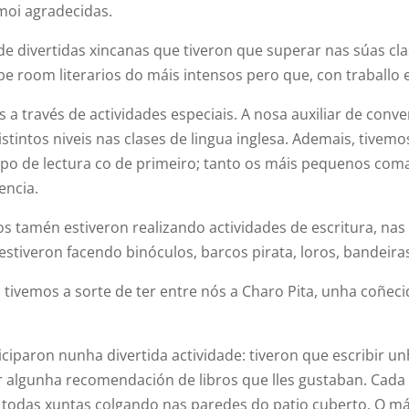
moi agradecidas.
 de divertidas xincanas que tiveron que superar nas súas cl
cape room literarios do máis intensos pero que, con traballo
s a través de actividades especiais. A nosa auxiliar de conv
stintos niveis nas clases de lingua inglesa. Ademais, tivemos
o de lectura co de primeiro; tanto os máis pequenos com
encia.
os tamén estiveron realizando actividades de escritura, nas
, estiveron facendo binóculos, barcos pirata, loros, bandeir
 tivemos a sorte de ter entre nós a Charo Pita, unha coñec
iciparon nunha divertida actividade: tiveron que escribir 
ir algunha recomendación de libros que lles gustaban. Ca
ar todas xuntas colgando nas paredes do patio cuberto. O m