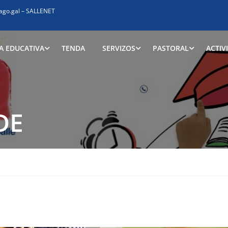
ago.gal
–
SALLENET
A EDUCATIVA
TENDA
SERVIZOS
PASTORAL
ACTIV
DE