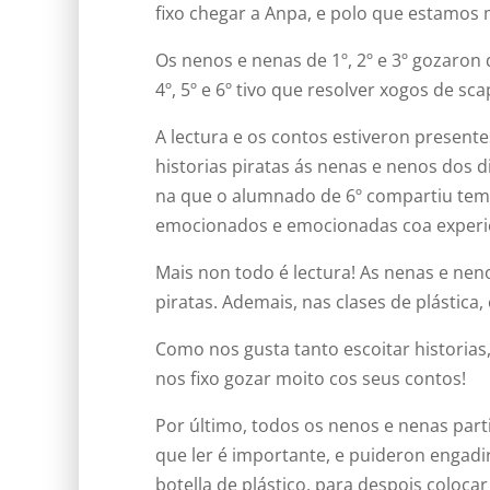
fixo chegar a Anpa, e polo que estamos 
Os nenos e nenas de 1º, 2º e 3º gozaron
4º, 5º e 6º tivo que resolver xogos de s
A lectura e os contos estiveron presente
historias piratas ás nenas e nenos dos di
na que o alumnado de 6º compartiu temp
emocionados e emocionadas coa experi
Mais non todo é lectura! As nenas e nen
piratas. Ademais, nas clases de plástica
Como nos gusta tanto escoitar historias,
nos fixo gozar moito cos seus contos!
Por último, todos os nenos e nenas part
que ler é importante, e puideron engad
botella de plástico, para despois coloc