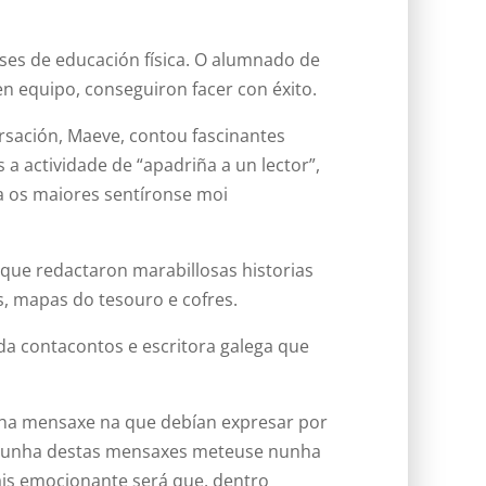
ases de educación física. O alumnado de
 en equipo, conseguiron facer con éxito.
ersación, Maeve, contou fascinantes
 a actividade de “apadriña a un lector”,
a os maiores sentíronse moi
 que redactaron marabillosas historias
as, mapas do tesouro e cofres.
ida contacontos e escritora galega que
unha mensaxe na que debían expresar por
da unha destas mensaxes meteuse nunha
áis emocionante será que, dentro