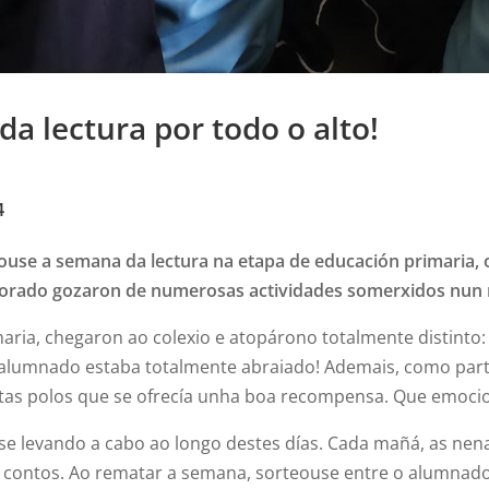
 lectura por todo o alto!
4
rouse a semana da lectura na etapa de educación primaria
sorado gozaron de numerosas actividades somerxidos nun 
ria, chegaron ao colexio e atopárono totalmente distinto: p
 alumnado estaba totalmente abraiado! Ademais, como par
ratas polos que se ofrecía unha boa recompensa. Que emoci
se levando a cabo ao longo destes días. Cada mañá, as nen
contos. Ao rematar a semana, sorteouse entre o alumnado d