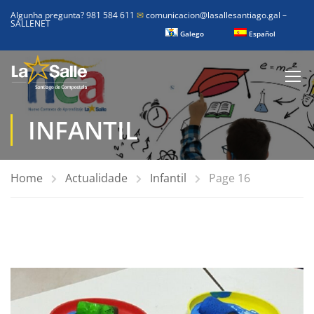
Algunha pregunta? 981 584 611
✉
comunicacion@lasallesantiago.gal
–
SALLENET
Galego
Español
INFANTIL
Home
Actualidade
Infantil
Page 16