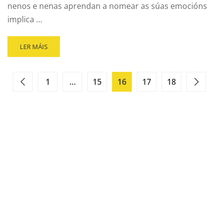
nenos e nenas aprendan a nomear as súas emocións
implica …
LER MÁIS
1
…
15
16
17
18