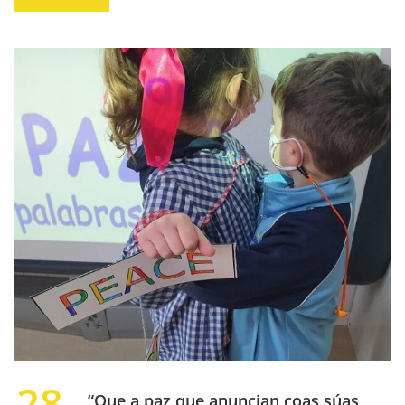
28
“Que a paz que anuncian coas súas