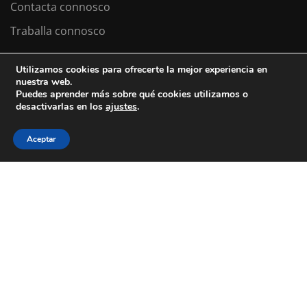
Contacta connosco
Traballa connosco
Utilizamos cookies para ofrecerte la mejor experiencia en
nuestra web.
Colexio La Salle Santiago
Puedes aprender más sobre qué cookies utilizamos o
desactivarlas en los
ajustes
.
Aviso Legal
Política de cookies
Política de privacidad
Aceptar
ESTÁS A BUSCAR COLEXIO?
Levamos desde 1953 facendo do teu
futuro
o noso
presente