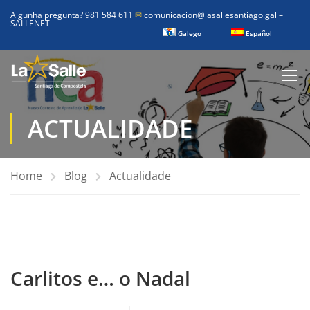
Algunha pregunta? 981 584 611
✉
comunicacion@lasallesantiago.gal
–
SALLENET
Galego
Español
ACTUALIDADE
Home
Blog
Actualidade
Carlitos e… o Nadal