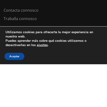
Contacta connosco
Traballa connosco
Utilizamos cookies para ofrecerte la mejor experiencia en
nuestra web.
Colexio La Salle Santiago
Puedes aprender más sobre qué cookies utilizamos o
desactivarlas en los
ajustes
.
Aviso Legal
Política de cookies
Política de privacidad
Aceptar
ESTÁS A BUSCAR COLEXIO?
Levamos desde 1953 facendo do teu
futuro
o noso
presente