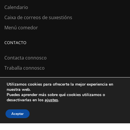
Calendario
Caixa de correos de suxestións
Menú comedor
CONTACTO
Contacta connosco
Traballa connosco
Utilizamos cookies para ofrecerte la mejor experiencia en
nuestra web.
Colexio La Salle Santiago
Puedes aprender más sobre qué cookies utilizamos o
desactivarlas en los
ajustes
.
Aviso Legal
Política de cookies
Política de privacidad
Aceptar