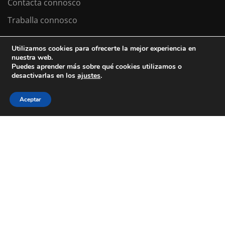
Contacta connosco
Traballa connosco
Utilizamos cookies para ofrecerte la mejor experiencia en
nuestra web.
Colexio La Salle Santiago
Puedes aprender más sobre qué cookies utilizamos o
desactivarlas en los
ajustes
.
Aviso Legal
Política de cookies
Política de privacidad
Aceptar
ESTÁS A BUSCAR COLEXIO?
Levamos desde 1953 facendo do teu
futuro
o noso
presente