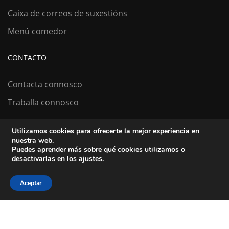
Caixa de correos de suxestións
Menú comedor
CONTACTO
Contacta connosco
Traballa connosco
Utilizamos cookies para ofrecerte la mejor experiencia en
nuestra web.
Colexio La Salle Santiago
Puedes aprender más sobre qué cookies utilizamos o
desactivarlas en los
ajustes
.
Aviso Legal
Política de cookies
Política de privacidad
Aceptar