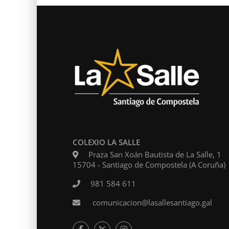
COLEXIO LA SALLE
Praza San Xoán Bautista de La Salle, 1
15704 - Santiago de Compostela (A Coruña)
Levam
981 584 611
comunicacion@lasallesantiago.gal