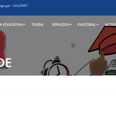
ago.gal
–
SALLENET
A EDUCATIVA
TENDA
SERVIZOS
PASTORAL
ACTIV
DE