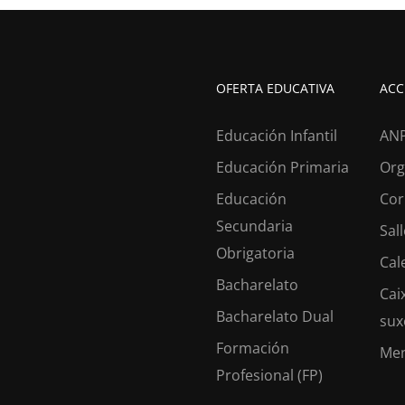
OFERTA EDUCATIVA
ACC
Educación Infantil
AN
Educación Primaria
Org
Educación
Cor
Secundaria
Sal
Obrigatoria
Cal
ESTÁS A BUSCAR COLEXIO
Bacharelato
Cai
os desde 1953 facendo do teu
futuro
o noso
pr
Bacharelato Dual
sux
Formación
Me
Profesional (FP)