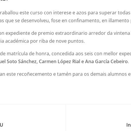
aballou este curso con interese e azos para superar todas 
as que se desenvolveu, fose en confinamento, en illamento 
con expediente de premio extraordinario arredor da vinten
a académica por riba de nove puntos.
e matrícula de honra, concedida aos seis con mellor expe
uel Soto Sánchez, Carmen López Rial e Ana García Cebeiro
.
adan este recoñecemento e tamén para os demais alumnos e
AU
In