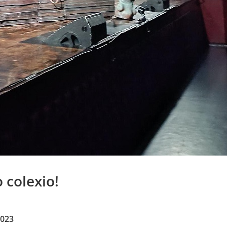
 colexio!
2023