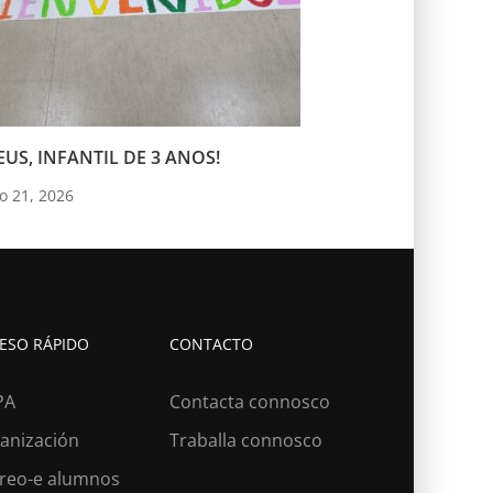
US, INFANTIL DE 3 ANOS!
o 21, 2026
ESO RÁPIDO
CONTACTO
PA
Contacta connosco
anización
Traballa connosco
reo-e alumnos