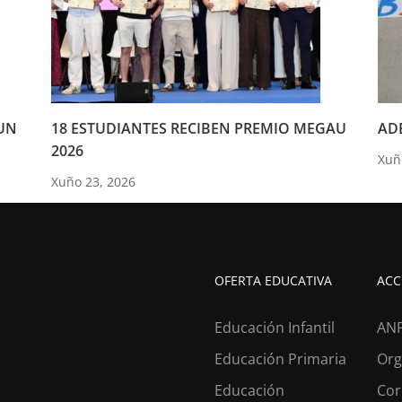
UN
18 ESTUDIANTES RECIBEN PREMIO MEGAU
ADE
2026
Xuñ
Xuño 23, 2026
OFERTA EDUCATIVA
ACC
Educación Infantil
AN
Educación Primaria
Org
Educación
Cor