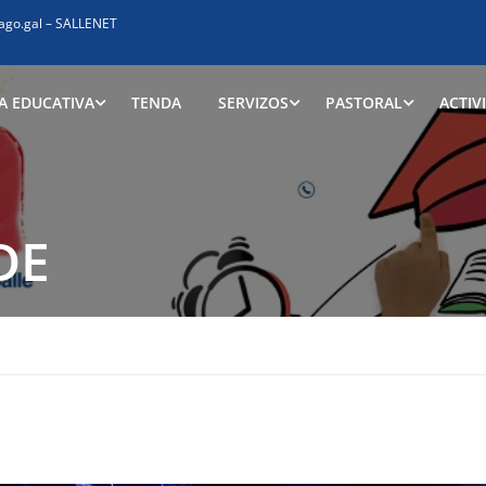
ago.gal
–
SALLENET
A EDUCATIVA
TENDA
SERVIZOS
PASTORAL
ACTIV
DE