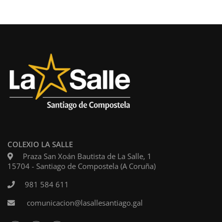
COLEXIO LA SALLE
Praza San Xoán Bautista de La Salle, 1
15704 - Santiago de Compostela (A Coruña)
981 584 611
comunicacion@lasallesantiago.gal