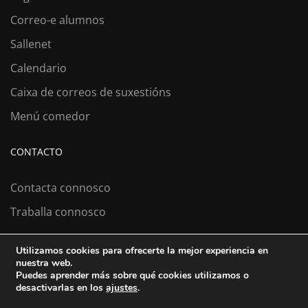
Correo-e alumnos
Sallenet
Calendario
Caixa de correos de suxestións
Menú comedor
CONTACTO
Contacta connosco
Traballa connosco
Utilizamos cookies para ofrecerte la mejor experiencia en
nuestra web.
Colexio La Salle Santiago
Puedes aprender más sobre qué cookies utilizamos o
desactivarlas en los
ajustes
.
Aviso Legal
Política de cookies