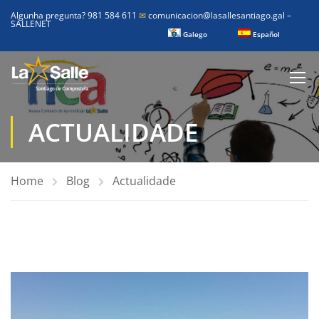
Algunha pregunta? 981 584 611
✉
comunicacion@lasallesantiago.gal
–
SALLENET
Galego
Español
ACTUALIDADE
Home
Blog
Actualidade