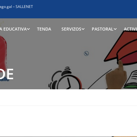
ago.gal
–
SALLENET
A EDUCATIVA
TENDA
SERVIZOS
PASTORAL
ACTIV
DE