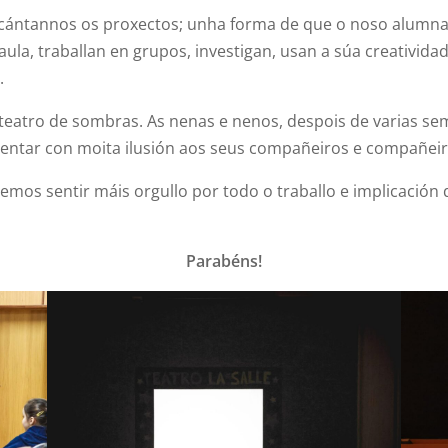
cántannos os proxectos; unha forma de que o noso alumnad
aula, traballan en grupos, investigan, usan a súa creativid
.
 teatro de sombras. As nenas e nenos, despois de varias s
entar con moita ilusión aos seus compañeiros e compañeir
demos sentir máis orgullo por todo o traballo e implicació
Parabéns!