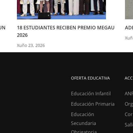
UN
18 ESTUDIANTES RECIBEN PREMIO MEGAU
ADE
2026
Xuñ
Xuño 23, 2026
OFERTA EDUCATIVA
ACC
Educación Infantil
AN
Educación Primaria
Org
Educación
Cor
Secundaria
Sal
Obrigatoria