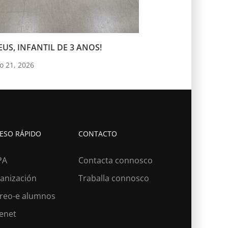
US, INFANTIL DE 3 ANOS!
o 21, 2026
ESO RÁPIDO
CONTACTO
PA
Contacta connosco
anización
Traballa connosco
reo-e alumnos
lenet