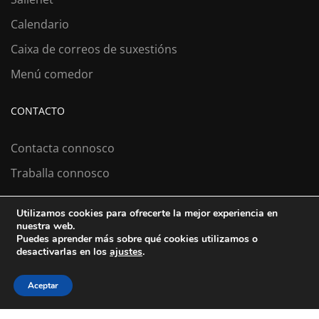
Calendario
Caixa de correos de suxestións
Menú comedor
CONTACTO
Contacta connosco
Traballa connosco
Utilizamos cookies para ofrecerte la mejor experiencia en
nuestra web.
Colexio La Salle Santiago
Puedes aprender más sobre qué cookies utilizamos o
desactivarlas en los
ajustes
.
Aviso Legal
Política de cookies
Política de privacidad
Aceptar