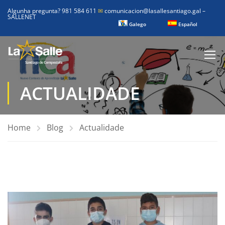
Algunha pregunta? 981 584 611
✉
comunicacion@lasallesantiago.gal
–
SALLENET
Galego
Español
ACTUALIDADE
Home
Blog
Actualidade