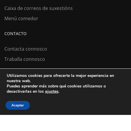
Caixa de correos de suxestións
Menú comedor
CONTACTO
Contacta connosco
Traballa connosco
Utilizamos cookies para ofrecerte la mejor experiencia en
nuestra web.
Colexio La Salle Santiago
Puedes aprender más sobre qué cookies utilizamos o
desactivarlas en los
ajustes
.
Aviso Legal
Política de cookies
Política de privacidad
Aceptar