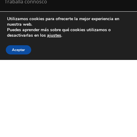
Traballa connosco
Utilizamos cookies para ofrecerte la mejor experiencia en
nuestra web.
Colexio La Salle Santiago
Puedes aprender más sobre qué cookies utilizamos o
desactivarlas en los
ajustes
.
Aviso Legal
Política de cookies
Política de privacidad
Aceptar
ESTÁS A BUSCAR COLEXIO?
Levamos desde 1953 facendo do teu
futuro
o noso
presente