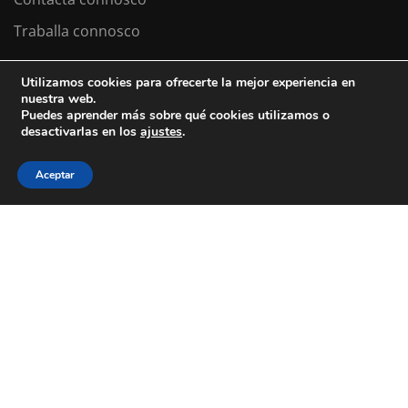
Traballa connosco
Utilizamos cookies para ofrecerte la mejor experiencia en
nuestra web.
Colexio La Salle Santiago
Puedes aprender más sobre qué cookies utilizamos o
desactivarlas en los
ajustes
.
Aviso Legal
Política de cookies
Política de privacidad
Aceptar
ESTÁS A BUSCAR COLEXIO?
Levamos desde 1953 facendo do teu
futuro
o noso
presente