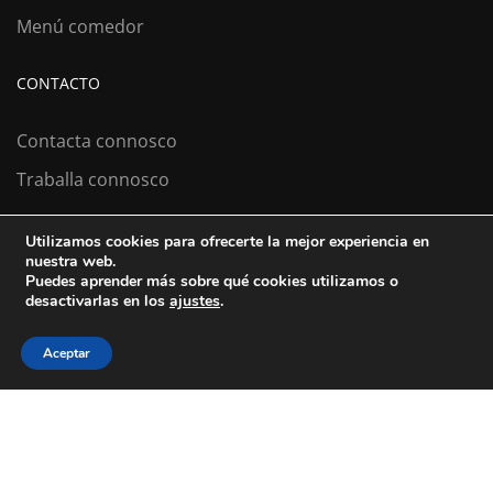
Menú comedor
CONTACTO
Contacta connosco
Traballa connosco
Utilizamos cookies para ofrecerte la mejor experiencia en
nuestra web.
Colexio La Salle Santiago
Puedes aprender más sobre qué cookies utilizamos o
desactivarlas en los
ajustes
.
Aviso Legal
Política de cookies
Política de privacidad
Aceptar