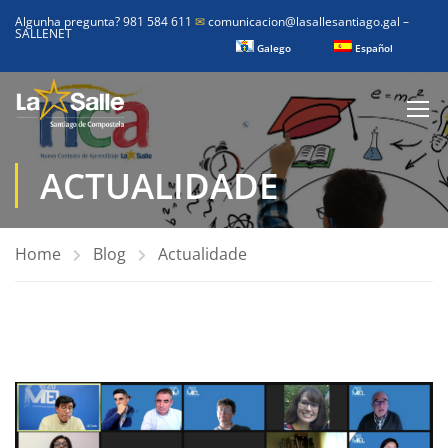
Algunha pregunta? 981 584 611
✉
comunicacion@lasallesantiago.gal
–
SALLENET
Galego
Español
ACTUALIDADE
Home
Blog
Actualidade