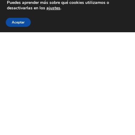
Colexio La Salle Santiago
Puedes aprender más sobre qué cookies utilizamos o
desactivarlas en los
ajustes
.
Aviso Legal
Política de cookies
Política de privacidad
Aceptar
ESTÁS A BUSCAR COLEXIO?
Levamos desde 1953 facendo do teu
futuro
o noso
presente
CONTACTA CONNOSCO