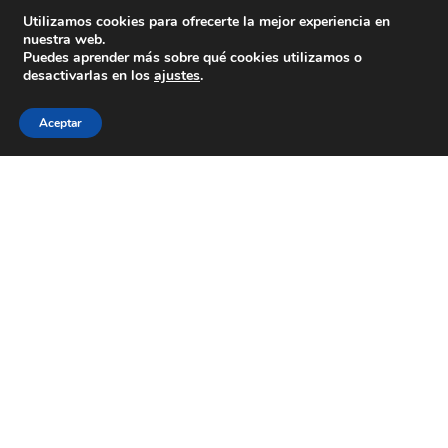
Utilizamos cookies para ofrecerte la mejor experiencia en
nuestra web.
Colexio La Salle Santiago
Puedes aprender más sobre qué cookies utilizamos o
desactivarlas en los
ajustes
.
Aviso Legal
Política de cookies
Política de privacidad
Aceptar
ESTÁS A BUSCAR COLEXIO?
Levamos desde 1953 facendo do teu
futuro
o noso
presente
CONTACTA CONNOSCO