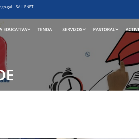
ago.gal
–
SALLENET
A EDUCATIVA
TENDA
SERVIZOS
PASTORAL
ACTIV
DE