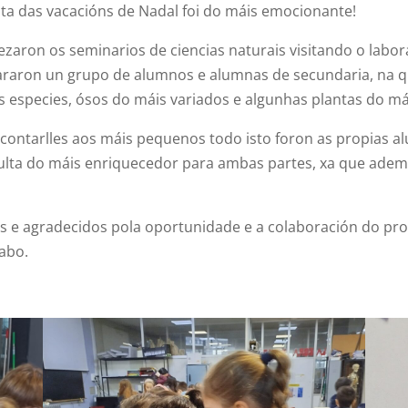
lta das vacacións de Nadal foi do máis emocionante!
aron os seminarios de ciencias naturais visitando o labora
araron un grupo de alumnos e alumnas de secundaria, na 
s especies, ósos do máis variados e algunhas plantas do mái
 contarlles aos máis pequenos todo isto foron as propias a
ulta do máis enriquecedor para ambas partes, xa que ade
s e agradecidos pola oportunidade e a colaboración do pr
abo.