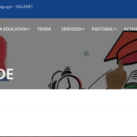
ago.gal
–
SALLENET
A EDUCATIVA
TENDA
SERVIZOS
PASTORAL
ACTIV
DE