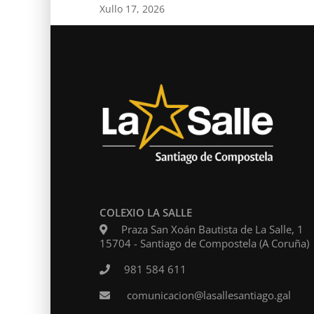
Xullo 17, 2026
COLEXIO LA SALLE
Praza San Xoán Bautista de La Salle, 1
15704 - Santiago de Compostela (A Coruña)
Levam
981 584 611
comunicacion@lasallesantiago.gal