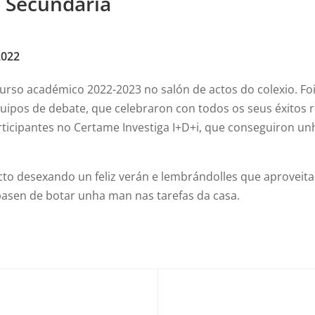
n Secundaria
2022
so académico 2022-2023 no salón de actos do colexio. Foi 
os de debate, que celebraron con todos os seus éxitos re
ticipantes no Certame Investiga I+D+i, que conseguiron unh
acto desexando un feliz verán e lembrándolles que aprovei
asen de botar unha man nas tarefas da casa.