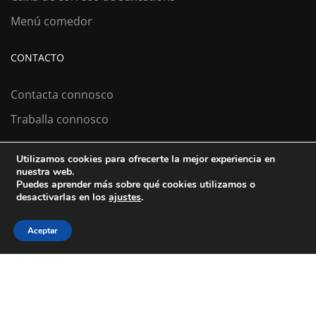
Menú comedor
CONTACTO
Contacta connosco
Traballa connosco
Utilizamos cookies para ofrecerte la mejor experiencia en
nuestra web.
Colexio La Salle Santiago
Puedes aprender más sobre qué cookies utilizamos o
desactivarlas en los
ajustes
.
Aviso Legal
Política de cookies
Política de privacidad
Aceptar