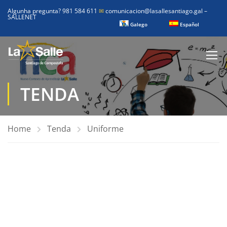
Algunha pregunta? 981 584 611
✉
comunicacion@lasallesantiago.gal
–
SALLENET
Galego
Español
TENDA
Home
Tenda
Uniforme