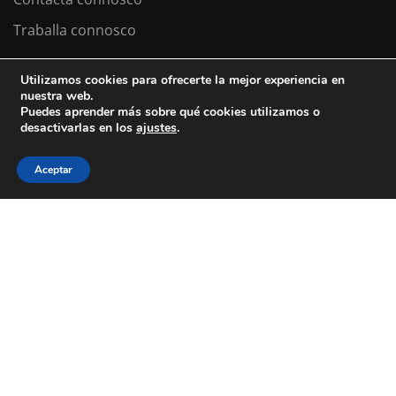
Traballa connosco
Utilizamos cookies para ofrecerte la mejor experiencia en
nuestra web.
Colexio La Salle Santiago
Puedes aprender más sobre qué cookies utilizamos o
desactivarlas en los
ajustes
.
Aviso Legal
Política de cookies
Política de privacidad
Aceptar
ESTÁS A BUSCAR COLEXIO?
Levamos desde 1953 facendo do teu
futuro
o noso
presente