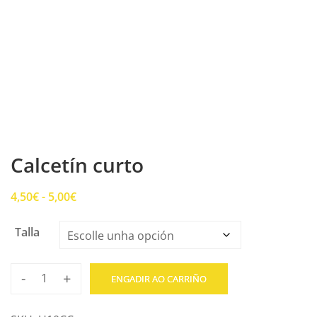
Calcetín curto
Rango
4,50
€
-
5,00
€
de
Talla
prezos:
desde
4,50€
-
+
ENGADIR AO CARRIÑO
Calcetín
ata
curto
5,00€