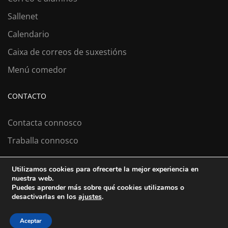
Sallenet
Calendario
Caixa de correos de suxestións
Menú comedor
CONTACTO
Contacta connosco
Traballa connosco
Utilizamos cookies para ofrecerte la mejor experiencia en
nuestra web.
Colexio La Salle Santiago
Puedes aprender más sobre qué cookies utilizamos o
desactivarlas en los
ajustes
.
Aviso Legal
Política de cookies
Política de privacidad
Aceptar