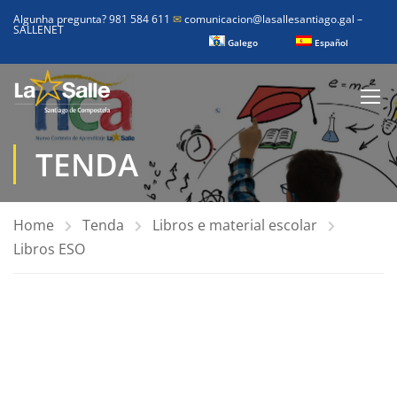
Algunha pregunta? 981 584 611
✉
comunicacion@lasallesantiago.gal
–
SALLENET
Galego
Español
TENDA
Home
Tenda
Libros e material escolar
Libros ESO