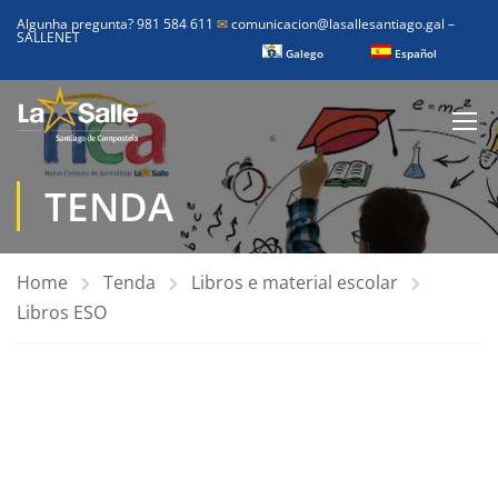
Algunha pregunta? 981 584 611
✉
comunicacion@lasallesantiago.gal
–
SALLENET
Galego
Español
TENDA
Home
Tenda
Libros e material escolar
Libros ESO