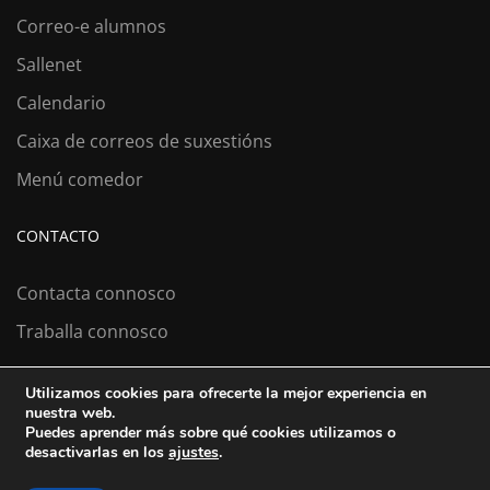
Correo-e alumnos
Sallenet
Calendario
Caixa de correos de suxestións
Menú comedor
CONTACTO
Contacta connosco
Traballa connosco
Utilizamos cookies para ofrecerte la mejor experiencia en
nuestra web.
Colexio La Salle Santiago
Puedes aprender más sobre qué cookies utilizamos o
desactivarlas en los
ajustes
.
Aviso Legal
Política de cookies