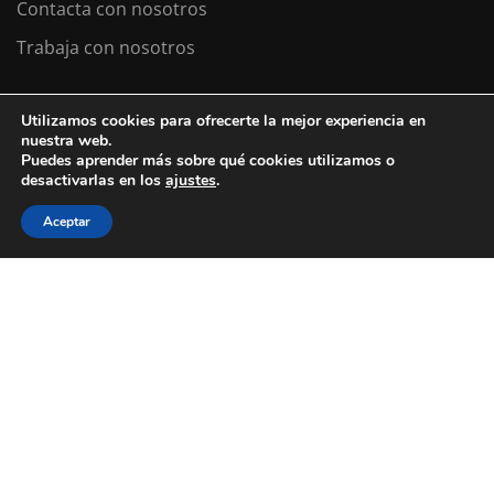
Contacta con nosotros
Trabaja con nosotros
Utilizamos cookies para ofrecerte la mejor experiencia en
Colexio La Salle Santiago
nuestra web.
Puedes aprender más sobre qué cookies utilizamos o
Aviso Legal
Política de cookies
desactivarlas en los
ajustes
.
Política de privacidad
Aceptar
¿ESTÁS BUSCANDO COLEGIO?
Llevamos desde 1953 haciendo de tu
futuro
nuestro
presente