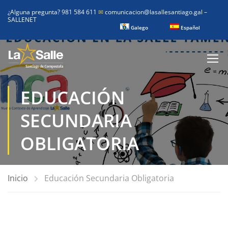
¿Alguna pregunta? 981 584 611
✉
comunicacion@lasallesantiago.gal
–
SALLENET
Galego
Español
EDUCACIÓN
SECUNDARIA
OBLIGATORIA
Inicio
Educación Secundaria Obligatoria