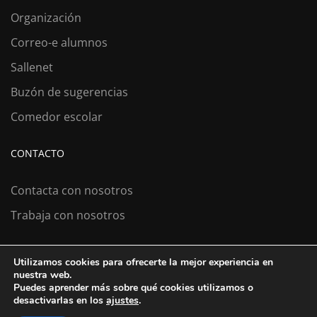
Organización
Correo-e alumnos
Sallenet
Buzón de sugerencias
Comedor escolar
CONTACTO
Contacta con nosotros
Trabaja con nosotros
Utilizamos cookies para ofrecerte la mejor experiencia en
Colexio La Salle Santiago
nuestra web.
Puedes aprender más sobre qué cookies utilizamos o
Aviso Legal
Política de cookies
desactivarlas en los
ajustes
.