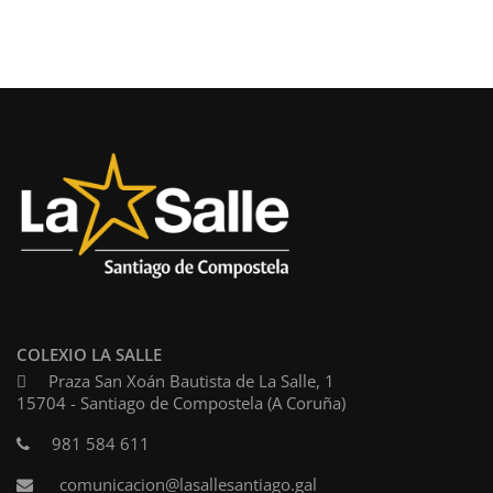
COLEXIO LA SALLE
Praza San Xoán Bautista de La Salle, 1
15704 - Santiago de Compostela (A Coruña)
981 584 611
comunicacion@lasallesantiago.gal