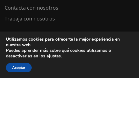
Contacta con nosotros
Trabaja con nosotros
Utilizamos cookies para ofrecerte la mejor experiencia en
Colexio La Salle Santiago
nuestra web.
Puedes aprender más sobre qué cookies utilizamos o
Aviso Legal
Política de cookies
desactivarlas en los
ajustes
.
Política de privacidad
Aceptar
¿ESTÁS BUSCANDO COLEGIO?
Llevamos desde 1953 haciendo de tu
futuro
nuestro
presente