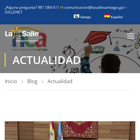
¿Alguna pregunta? 981 584 611
✉
comunicacion@lasallesantiago.gal
–
SALLENET
Galego
Español
ACTUALIDAD
Inicio
Blog
Actualidad