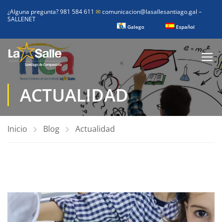
¿Alguna pregunta? 981 584 611
✉
comunicacion@lasallesantiago.gal
–
SALLENET
Galego
Español
ACTUALIDAD
Inicio
Blog
Actualidad