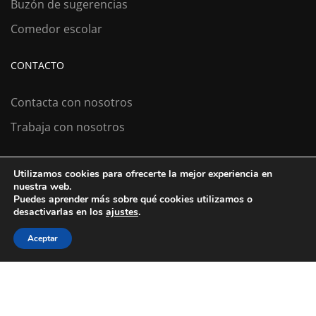
Buzón de sugerencias
Comedor escolar
CONTACTO
Contacta con nosotros
Trabaja con nosotros
Utilizamos cookies para ofrecerte la mejor experiencia en
Colexio La Salle Santiago
nuestra web.
Puedes aprender más sobre qué cookies utilizamos o
Aviso Legal
Política de cookies
desactivarlas en los
ajustes
.
Política de privacidad
Aceptar