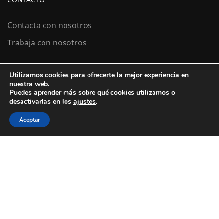
Contacta con nosotros
Trabaja con nosotros
Utilizamos cookies para ofrecerte la mejor experiencia en
Colexio La Salle Santiago
nuestra web.
Puedes aprender más sobre qué cookies utilizamos o
Aviso Legal
Política de cookies
desactivarlas en los
ajustes
.
Política de privacidad
Aceptar
¿ESTÁS BUSCANDO COLEGIO?
Llevamos desde 1953 haciendo de tu
futuro
nuestro
presente