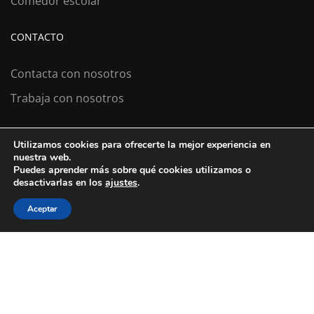
Comedor escolar
CONTACTO
Contacta con nosotros
Trabaja con nosotros
Utilizamos cookies para ofrecerte la mejor experiencia en
Colexio La Salle Santiago
nuestra web.
Puedes aprender más sobre qué cookies utilizamos o
Aviso Legal
Política de cookies
desactivarlas en los
ajustes
.
Política de privacidad
Aceptar
¿ESTÁS BUSCANDO COLEGIO?