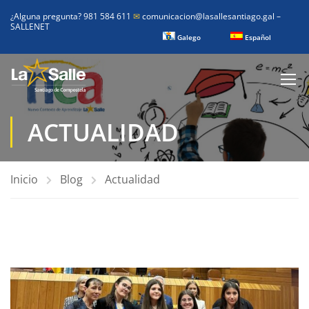
¿Alguna pregunta? 981 584 611
✉
comunicacion@lasallesantiago.gal
–
SALLENET
Galego
Español
ACTUALIDAD
Inicio
Blog
Actualidad